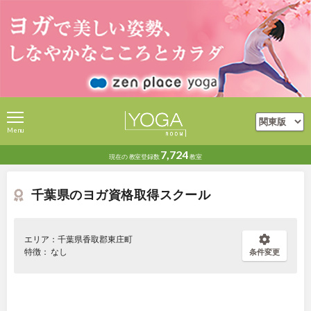
Menu
7,724
現在の
教室登録数
教室
千葉県のヨガ資格取得スクール
エリア：千葉県香取郡東庄町
特徴： なし
条件変更