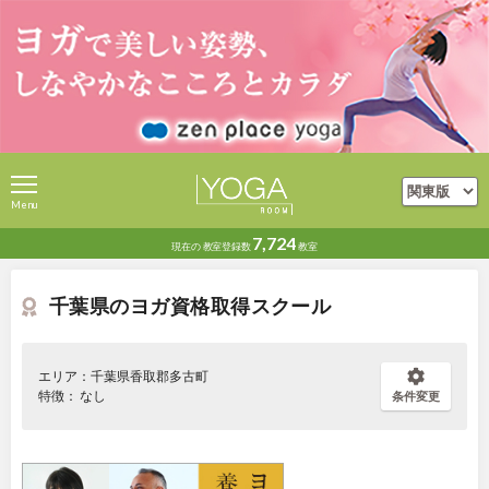
Menu
7,724
現在の
教室登録数
教室
千葉県のヨガ資格取得スクール
エリア：千葉県香取郡多古町
特徴： なし
条件変更