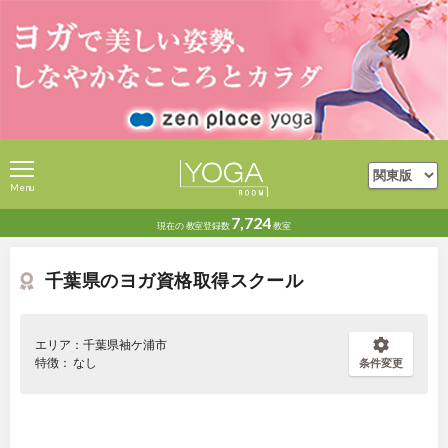
Menu
7,724
現在の
教室登録数
教室
千葉県のヨガ資格取得スクール
エリア：千葉県袖ケ浦市
特徴： なし
条件変更