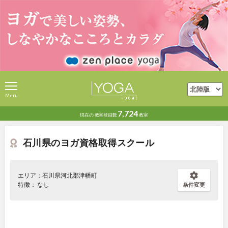
Menu
7,724
現在の
教室登録数
教室
石川県のヨガ資格取得スクール
エリア：石川県河北郡津幡町
特徴： なし
条件変更