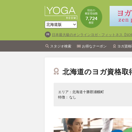
現在の
教室登録数
7,724
教室
日本最大級のオンラインヨガ・フィットネス【SOEL
スタジオ検索
お得なクーポン
ヨガ資格
北海道のヨガ資格取
エリア：北海道十勝郡浦幌町
特徴： なし