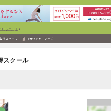
U(ソエル)】
取得スクール
ヨガウェア・グッズ
得スクール