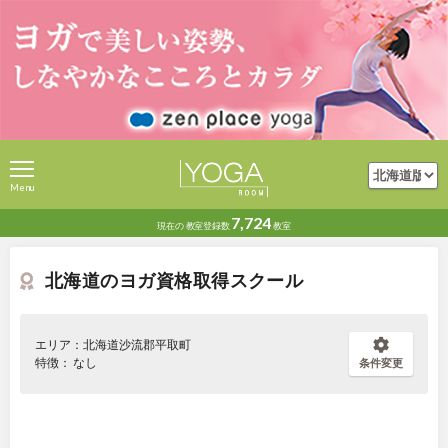
Menu
7,724
現在の
教室登録数
教室
北海道のヨガ資格取得スクール
エリア：北海道沙流郡平取町
特徴： なし
条件変更