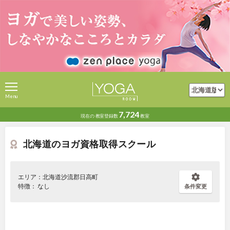
Menu
7,724
現在の
教室登録数
教室
北海道のヨガ資格取得スクール
エリア：北海道沙流郡日高町
特徴： なし
条件変更