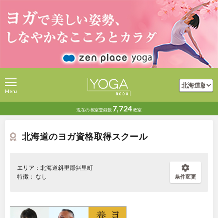
Menu
7,724
現在の
教室登録数
教室
北海道のヨガ資格取得スクール
エリア：北海道斜里郡斜里町
特徴： なし
条件変更