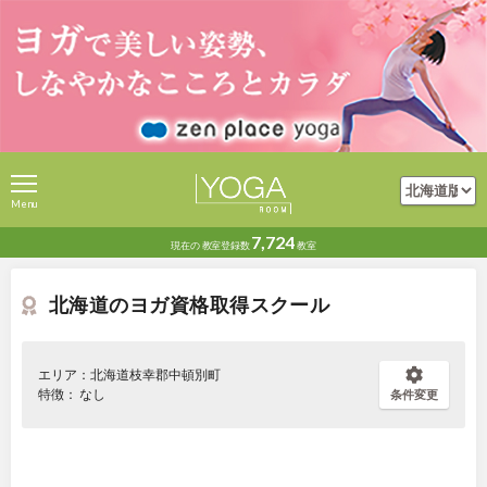
Menu
7,724
現在の
教室登録数
教室
北海道のヨガ資格取得スクール
エリア：北海道枝幸郡中頓別町
特徴： なし
条件変更