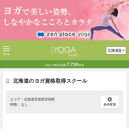
Menu
7,724
現在の
教室登録数
教室
北海道のヨガ資格取得スクール
エリア：北海道苫前郡苫前町
特徴： なし
条件変更