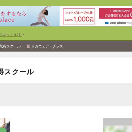
U(ソエル)】
取得スクール
ヨガウェア・グッズ
得スクール