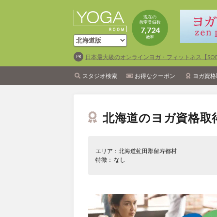
現在の
教室登録数
7,724
教室
日本最大級のオンラインヨガ・フィットネス【SOEL
スタジオ検索
お得なクーポン
ヨガ資格
北海道のヨガ資格取
エリア：北海道虻田郡留寿都村
特徴： なし