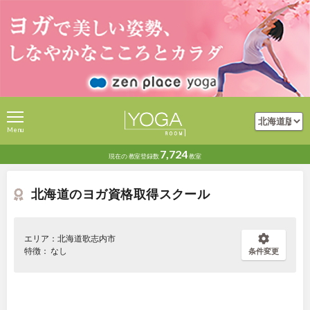
Menu
7,724
現在の
教室登録数
教室
北海道のヨガ資格取得スクール
エリア：北海道歌志内市
特徴： なし
条件変更