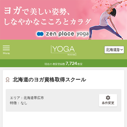
Menu
7,724
現在の
教室登録数
教室
北海道のヨガ資格取得スクール
エリア：北海道帯広市
特徴： なし
条件変更