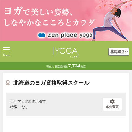
Menu
7,724
現在の
教室登録数
教室
北海道のヨガ資格取得スクール
エリア：北海道小樽市
特徴： なし
条件変更